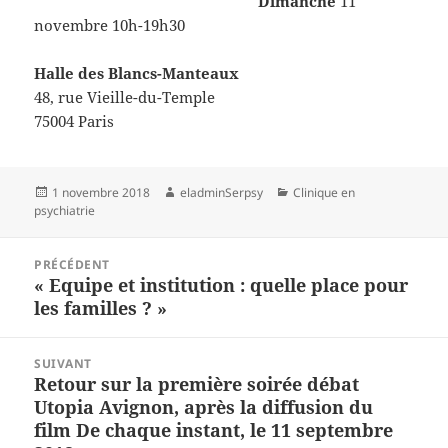
Dimanche
11
novembre 10h-19h30
Halle des Blancs-Manteaux
48, rue Vieille-du-Temple
75004 Paris
Publié
Auteur
Catégories
1 novembre 2018
eladminSerpsy
Clinique en
le
psychiatrie
Navigation
PRÉCÉDENT
de
« Equipe et institution : quelle place pour
Article
l’article
les familles ? »
précédent :
SUIVANT
Retour sur la première soirée débat
Article
Utopia Avignon, après la diffusion du
suivant :
film De chaque instant, le 11 septembre