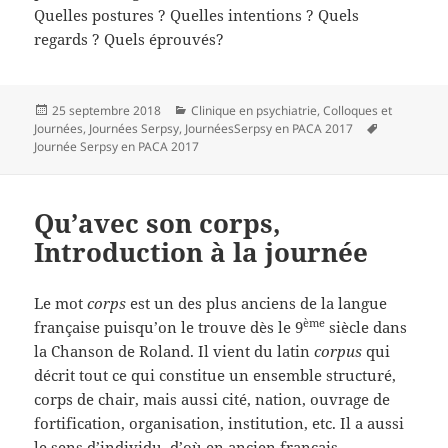
Quelles postures ? Quelles intentions ? Quels
regards ? Quels éprouvés?
Publié
Catégories
25 septembre 2018
Clinique en psychiatrie
,
Colloques et
le
Mots-
Journées
,
Journées Serpsy
,
JournéesSerpsy en PACA 2017
clés
Journée Serpsy en PACA 2017
Qu’avec son corps,
Introduction à la journée
Le mot
corps
est un des plus anciens de la langue
ème
française puisqu’on le trouve dès le 9
siècle dans
la Chanson de Roland. Il vient du latin
corpus
qui
décrit tout ce qui constitue un ensemble structuré,
corps de chair, mais aussi cité, nation, ouvrage de
fortification, organisation, institution, etc. Il a aussi
le sens d’individu, d’où en ancien français