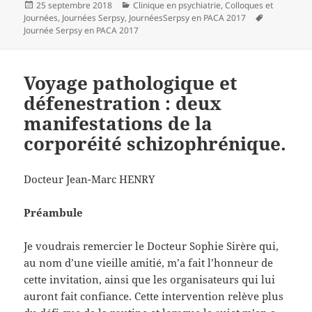
Publié
Catégories
25 septembre 2018
Clinique en psychiatrie
,
Colloques et
le
Mots-
Journées
,
Journées Serpsy
,
JournéesSerpsy en PACA 2017
clés
Journée Serpsy en PACA 2017
Voyage pathologique et
défenestration : deux
manifestations de la
corporéité schizophrénique.
Docteur Jean-Marc HENRY
Préambule
Je voudrais remercier le Docteur Sophie Sirère qui,
au nom d’une vieille amitié, m’a fait l’honneur de
cette invitation, ainsi que les organisateurs qui lui
auront fait confiance. Cette intervention relève plus