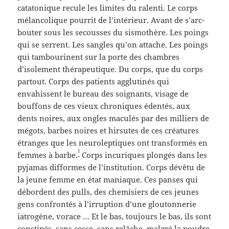
catatonique recule les limites du ralenti. Le corps
mélancolique pourrit de l’intérieur. Avant de s’arc-
bouter sous les secousses du sismothère. Les poings
qui se serrent. Les sangles qu’on attache. Les poings
qui tambourinent sur la porte des chambres
d’isolement thérapeutique. Du corps, que du corps
partout. Corps des patients agglutinés qui
envahissent le bureau des soignants, visage de
bouffons de ces vieux chroniques édentés, aux
dents noires, aux ongles maculés par des milliers de
mégots, barbes noires et hirsutes de ces créatures
étranges que les neuroleptiques ont transformés en
2
femmes à barbe.
Corps incuriques plongés dans les
pyjamas difformes de l’institution. Corps dévêtu de
la jeune femme en état maniaque. Ces panses qui
débordent des pulls, des chemisiers de ces jeunes
gens confrontés à l’irruption d’une gloutonnerie
iatrogène, vorace … Et le bas, toujours le bas, ils sont
constipés, sans cesse, sans relâche, malgré la poudre