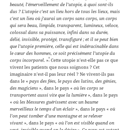
beauté, l’émerveillement de l’utopie, à quoi sont-ils
dus ? L’utopie c’est un lieu hors de tous les lieux, mais
c’est un lieu où j’aurai un corps sans corps, un corps
qui sera beau, limpide, transparent, lumineux, véloce,
colossal dans sa puissance, infini dans sa durée,
délié, invisible, protégé, transfiguré ; et il se peut bien
que l’utopie première, celle qui est indéracinable dans
le cœur des hommes, ce soit précisément l’utopie du
9
corps incorporel
. »
Cette utopie n’est-elle pas ce que
vivent les patients que nous soignons ? Cet
imaginaire n’est-il pas leur réel ? Ne vivent-ils pas
dans le «
pays des fées, le pays des lutins, des génies,
des magiciens
», dans le pays «
où les corps se
transportent aussi vite que la lumière
», dans le pays
«
où les blessures guérissent avec un baume
merveilleux le temps d’un éclair
», dans le pays «
où
l’on peut tomber d’une montagne et se relever
vivant
», dans le pays «
où l’on est visible quand on
veut, invisible quand on le désire
». Ce pays est autant