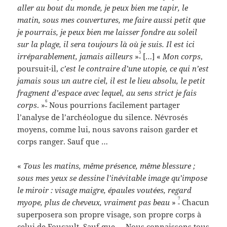
aller au bout du monde, je peux bien me tapir, le
matin, sous mes couvertures, me faire aussi petit que
je pourrais, je peux bien me laisser fondre au soleil
sur la plage, il sera toujours là où je suis. Il est ici
5
irréparablement, jamais ailleurs
»
[…] «
Mon corps
,
poursuit-il,
c’est le contraire d’une utopie, ce qui n’est
jamais sous un autre ciel, il est le lieu absolu, le petit
fragment d’espace avec lequel, au sens strict je fais
6
corps
. »
Nous pourrions facilement partager
l’analyse de l’archéologue du silence. Névrosés
moyens, comme lui, nous savons raison garder et
corps ranger. Sauf que …
«
Tous les matins, même présence, même blessure ;
sous mes
yeux se dessine l’inévitable image qu’impose
le miroir : visage maigre, épaules voutées, regard
7
myope, plus de cheveux, vraiment pas beau
»
Chacun
superposera son propre visage, son propre corps à
celui de Foucault. Sauf que … Nous connaissons tous