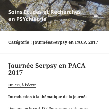
Soins Etudes et Recherches
en PSYchiatrie
MENU
ET
WIDGETS
Catégorie :
JournéesSerpsy en PACA 2017
Journée Serpsy en PACA
2017
Du cri, à l’écrit
Introduction à la thématique de la journée
Dominique Friard, ISP, Superviseur d’équipes