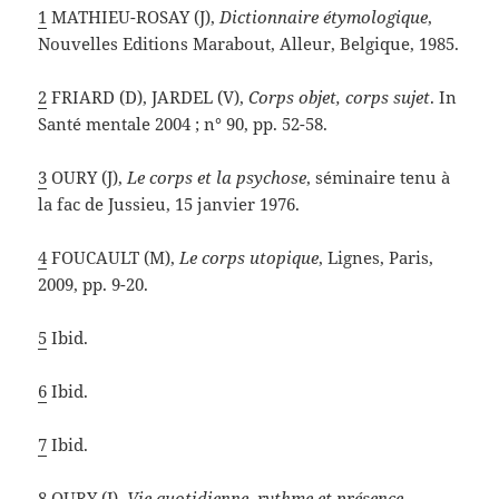
1
MATHIEU-ROSAY (J),
Dictionnaire étymologique
,
Nouvelles Editions Marabout, Alleur, Belgique, 1985.
2
FRIARD (D), JARDEL (V),
Corps objet, corps sujet
. In
Santé mentale 2004 ; n° 90, pp. 52-58.
3
OURY (J),
Le corps et la psychose
, séminaire tenu à
la fac de Jussieu, 15 janvier 1976.
4
FOUCAULT (M),
Le corps utopique
, Lignes, Paris,
2009, pp. 9-20.
5
Ibid.
6
Ibid.
7
Ibid.
8
OURY (J),
Vie quotidienne, rythme et présence
.