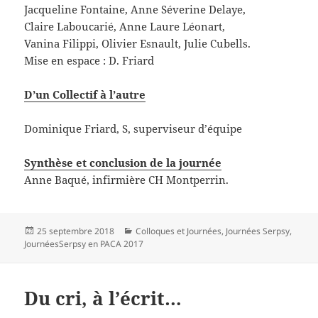
Jacqueline Fontaine, Anne Séverine Delaye,
Claire Laboucarié, Anne Laure Léonart,
Vanina Filippi, Olivier Esnault, Julie Cubells.
Mise en espace : D. Friard
D’un Collectif à l’autre
Dominique Friard, S, superviseur d’équipe
Synthèse et conclusion de la journée
Anne Baqué, infirmière CH Montperrin.
Publié
Catégories
25 septembre 2018
Colloques et Journées
,
Journées Serpsy
,
le
JournéesSerpsy en PACA 2017
Du cri, à l’écrit…